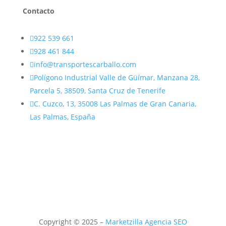
Contacto

922 539 661

928 461 844

info@transportescarballo.com

Polígono Industrial Valle de Güímar, Manzana 28,
Inicio
Parcela 5, 38509, Santa Cruz de Tenerife
Servicios
Grúas móviles autopropulsadas

C. Cuzco, 13, 35008 Las Palmas de Gran Canaria,
Viaducto Guiniguada
Las Palmas, España
Transportes Especiales
Padre Anchieta
Pasarela la Onda Atlántica
Esferas Puerto de Granadilla
Grúas de cadenas o celosía
Aerogenerador E-147
Camiones grúa
Transporte por carretera convencional
Transporte de mercancías peligrosas
Empresa
Mercados
Ingeniería
Copyright © 2025 –
Marketzilla Agencia SEO
Sedes