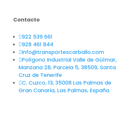
Contacto

922 539 661

928 461 844
Inicio
Servicios

info@transportescarballo.com
Grúas móviles autopropulsadas

Polígono Industrial Valle de Güímar,
Viaducto Guiniguada
Manzana 28, Parcela 5, 38509, Santa
Transportes Especiales
Cruz de Tenerife
Padre Anchieta

C. Cuzco, 13, 35008 Las Palmas de
Pasarela la Onda Atlántica
Gran Canaria, Las Palmas, España
Esferas Puerto de Granadilla
Grúas de cadenas o celosía
Aerogenerador E-147
Camiones grúa
Transporte por carretera convencional
Transporte de mercancías peligrosas
Empresa