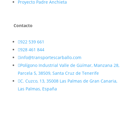
Proyecto Padre Anchieta
Contacto

922 539 661

928 461 844

info@transportescarballo.com

Polígono Industrial Valle de Güímar, Manzana 28,
Inicio
Parcela 5, 38509, Santa Cruz de Tenerife
Servicios
Grúas móviles autopropulsadas

C. Cuzco, 13, 35008 Las Palmas de Gran Canaria,
Viaducto Guiniguada
Las Palmas, España
Transportes Especiales
Padre Anchieta
Pasarela la Onda Atlántica
Esferas Puerto de Granadilla
Grúas de cadenas o celosía
Aerogenerador E-147
Camiones grúa
Transporte por carretera convencional
Transporte de mercancías peligrosas